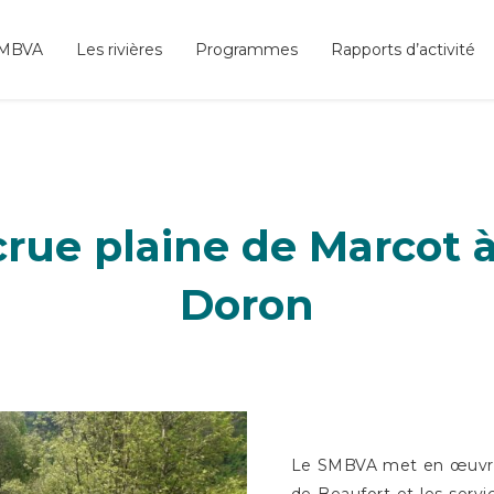
SMBVA
Les rivières
Programmes
Rapports d’activité
crue plaine de Marcot à
Doron
Le SMBVA met en œuvre