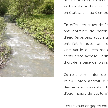
de Beaufort et les servic
sédimentaire du lit du 
en état suite aux 3 cru
En effet, les crues de 
ont entrainé de nombr
d’eau (érosions, accumul
ont fait transiter une 
Une partie de ces matér
confluence avec le Dorin
droit de la base de loisirs
Cette accumulation de m
lit du Doron, accroit l
des enjeux présents : h
d’eau (risque de capture)
Les travaux engagés cons