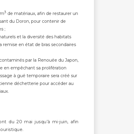
3
 m
de matériaux, afin de restaurer un
isant du Doron, pour contenir de
s ;
aturels et la diversité des habitats
la remise en état de bras secondaires
, contaminés par la Renouée du Japon,
e en empêchant sa prolifération
assage à gué temporaire sera créé sur
ncienne déchetterie pour accéder au
iaux.
ont du 20 mai jusqu’à mi-juin, afin
touristique.