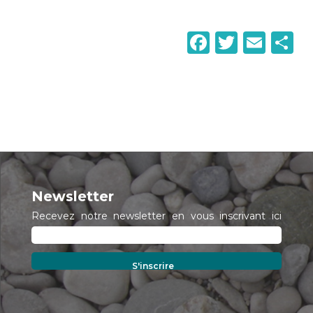
Faceboo
Twitte
Ema
P
Newsletter
Recevez notre newsletter en vous inscrivant ici