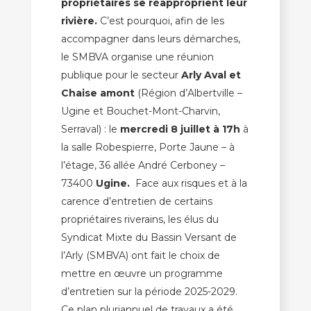
propriétaires se réapproprient leur
rivière.
C’est pourquoi, afin de les
accompagner dans leurs démarches,
le SMBVA organise une réunion
publique pour le secteur
A
rly Aval et
Chaise amont
(Région d’Albertville –
Ugine et Bouchet-Mont-Charvin,
Serraval) : le
mercredi 8 juillet à 17h
à
la salle Robespierre, Porte Jaune – à
l’étage, 36 allée André Cerboney –
73400
Ugine.
Face aux risques et à la
carence d’entretien de certains
propriétaires riverains, les élus du
Syndicat Mixte du Bassin Versant de
l’Arly (SMBVA) ont fait le choix de
mettre en œuvre un programme
d’entretien sur la période 2025-2029.
Ce plan pluriannuel de travaux a été