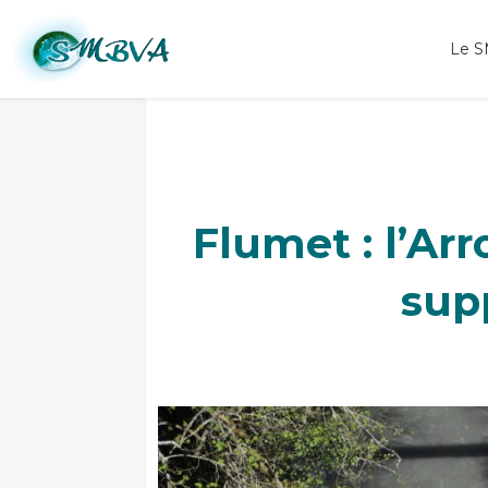
Travaux moulin Jiguet Arrondine Flumet
Le 
Flumet : l’Ar
sup