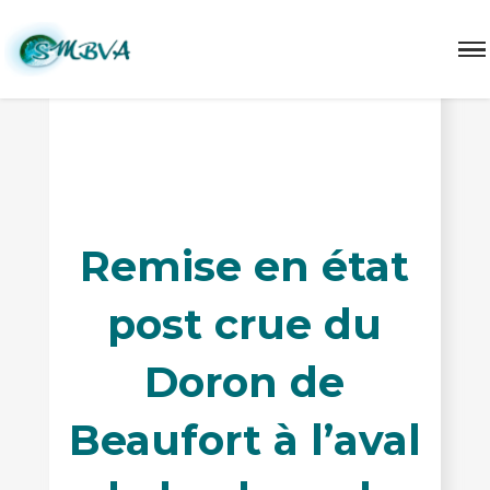
Le SMBVA intervient en post-crue sur le Doron de Beaufort à
l'aval de la plage de dépôt du Bersend
Remise en état
post crue du
Doron de
Beaufort à l’aval