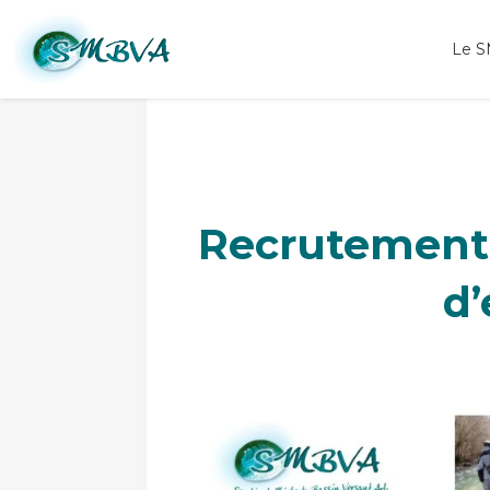
Recrutement Savoie gestion des milieux aquatiques hydrologie
Le 
Recrutement 
d’