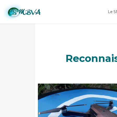
rivière Arly drone aérien
Le 
Reconnais