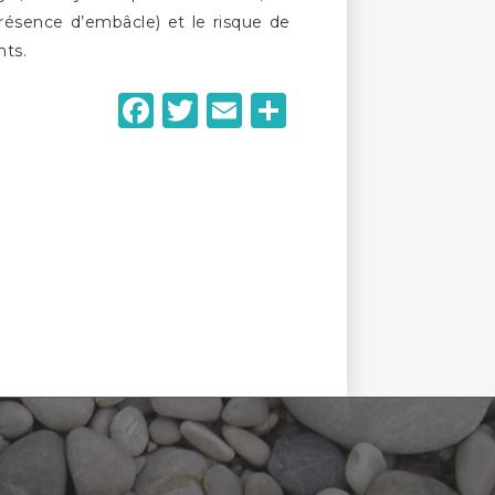
résence d’embâcle) et le risque de
nts.
Facebook
Twitter
Email
Partager