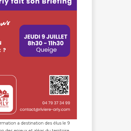
ation a destination des élus le 9
tion des enjeux et aléas du territoire