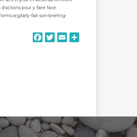
’actions pour y faire face.
forms.org/larly-fait-son-briefing-
Facebook
Twitter
Email
Partager