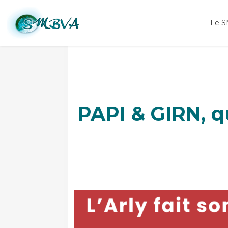
PAPI GIRN formation élus SMBVA Queige
Le 
PAPI & GIRN, q