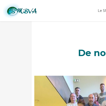
élus smbva Arly 2026
Le 
De no