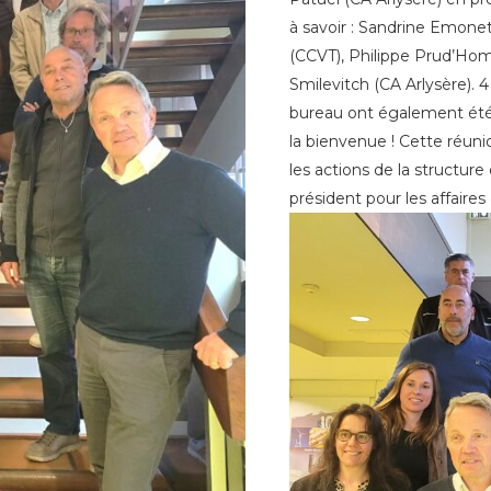
à savoir : Sandrine Emone
(CCVT), Philippe Prud’H
Smilevitch (CA Arlysère)
bureau ont également été 
la bienvenue ! Cette réun
les actions de la structur
président pour les affaires