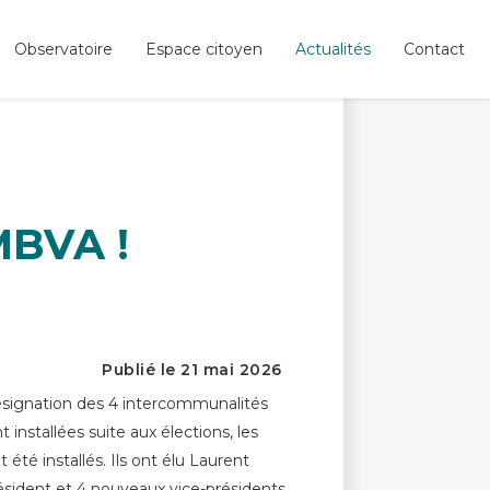
Observatoire
Espace citoyen
Actualités
Contact
MBVA !
Publié le 21 mai 2026
désignation des 4 intercommunalités
nstallées suite aux élections, les
 été installés. Ils ont élu Laurent
ésident et 4 nouveaux vice-présidents