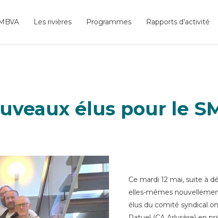
SMBVA
Les rivières
Programmes
Rapports d’activité
uveaux élus pour le S
Ce mardi 12 mai, suite à 
elles-mêmes nouvellement i
élus du comité syndical ont
Patuel (CA Arlysère) en pr