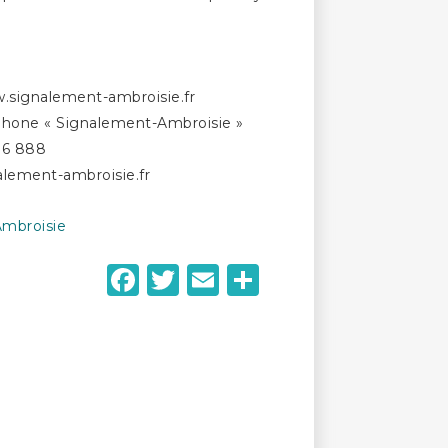
ww.signalement-ambroisie.fr
tphone « Signalement-Ambroisie »
76 888
alement-ambroisie.fr
Ambroisie
Facebook
Twitter
Email
Partager