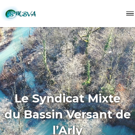
Le Syndicat Mixte
du Bassin Versant de
l’Arly