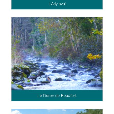
L’Arly ava
l
Le Doron de Beaufort