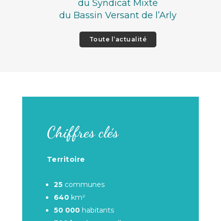
du Syndicat Mixte
du Bassin Versant de l’Arly
Toute l’actualité
Chiffres clés
Territoire
25
communes
640
km²
50 000
habitants