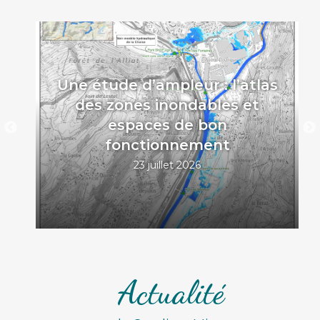
Une étude d’ampleur : l’atlas
t
des zones inondables et
espaces de bon
fonctionnement
23 juillet 2026
Actualité